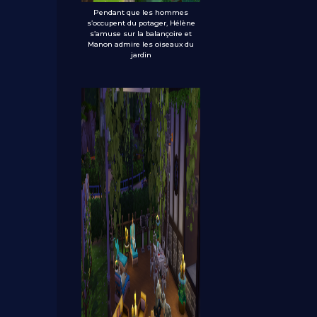
Pendant que les hommes
s’occupent du potager, Hélène
s’amuse sur la balançoire et
Manon admire les oiseaux du
jardin