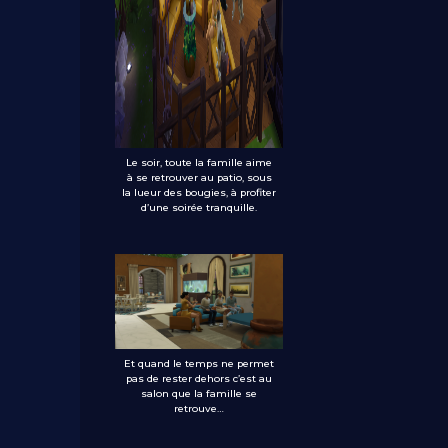
Le soir, toute la famille aime
à se retrouver au patio, sous
la lueur des bougies, à profiter
d’une soirée tranquille.
Et quand le temps ne permet
pas de rester dehors c’est au
salon que la famille se
retrouve…