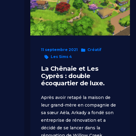
Publié
11 septembre 2021
Créatif
Étiquettes :
dans
Les Sims 4
La Chênaie et Les
Cyprès : double
écoquartier de luxe.
Après avoir retapé la maison de
leur grand-mère en compagnie de
sa sœur Aëla, Arkady a fondé son
entreprise de rénovation et a
décidé de se lancer dans la
rénovation de Willow Creek.