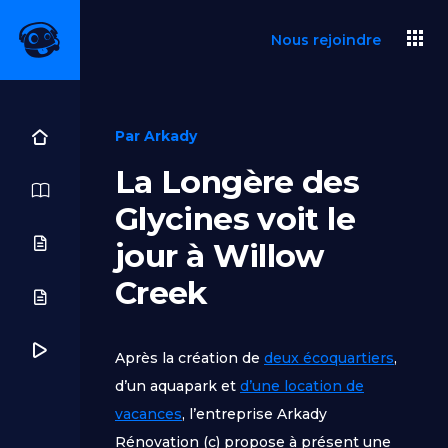
Aller
Nous rejoindre
au
contenu
Par
Arkady
La Longère des
Glycines voit le
jour à Willow
Creek
Après la création de
deux écoquartiers
,
d’un aquapark et
d’une location de
vacances
, l’entreprise Arkady
Rénovation (c) propose à présent une